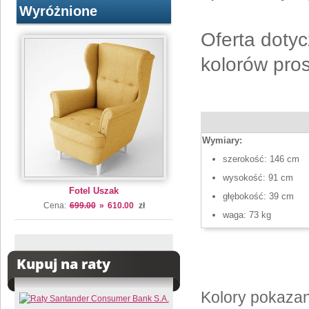
Wyróżnione
Oferta dotyc
kolorów pro
Wymiary:
szerokość: 146 cm
wysokość: 91 cm
Fotel Uszak
głębokość: 39 cm
Cena:
699.00
»
610.00
zł
waga: 73 kg
Kupuj na raty
Kolory pokazan