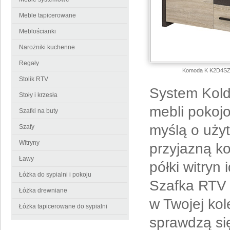
Meble tapicerowane
Meblościanki
Narożniki kuchenne
Regały
Komoda K K2D4SZ (K
Stolik RTV
System Kolde
Stoły i krzesła
mebli pokoj
Szafki na buty
myślą o użyt
Szafy
Witryny
przyjazną ko
Ławy
półki witryn
Łóżka do sypialni i pokoju
Szafka RTV
Łóżka drewniane
w Twojej kol
Łóżka tapicerowane do sypialni
sprawdzą się