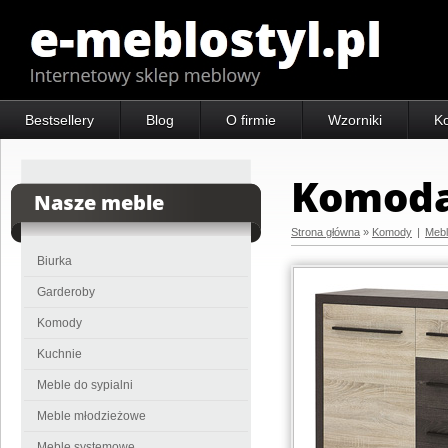
Bestsellery
Blog
O firmie
Wzorniki
Ko
Komoda 
Nasze meble
Strona główna
»
Komody
|
Meb
Biurka
Garderoby
Komody
Kuchnie
Meble do sypialni
Meble młodzieżowe
Meble systemowe