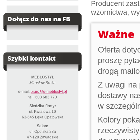
Producent zast
wzornictwa, wy
Dołącz do nas na FB
Ważne
Oferta doty
Szybki kontakt
proszę pyta
drogą mail
MEBLOSTYL
Z uwagi na 
Mirosław Sroka
e-mail:
biuro@e-meblostyl.pl
dostawy na
tel.: 603 683 770
w szczególn
Siedziba firmy:
ul. Kwiatowa 16
63-645 Łęka Opatowska
Kolory poka
Salon:
rzeczywisty
ul. Opolska 23a
47-120 Zawadzkie