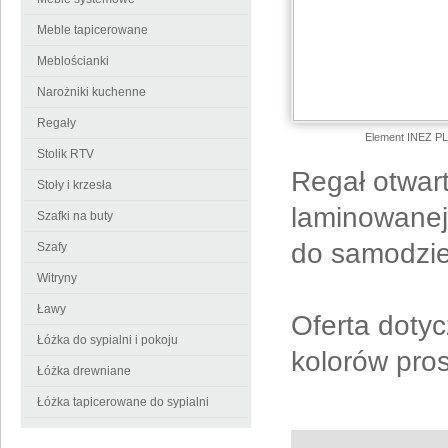
Meble tapicerowane
Meblościanki
Narożniki kuchenne
Regały
Element INEZ PLU
Stolik RTV
Regał otwart
Stoły i krzesła
laminowanej
Szafki na buty
do samodzie
Szafy
Witryny
Ławy
Oferta dotyc
Łóżka do sypialni i pokoju
kolorów pro
Łóżka drewniane
Łóżka tapicerowane do sypialni