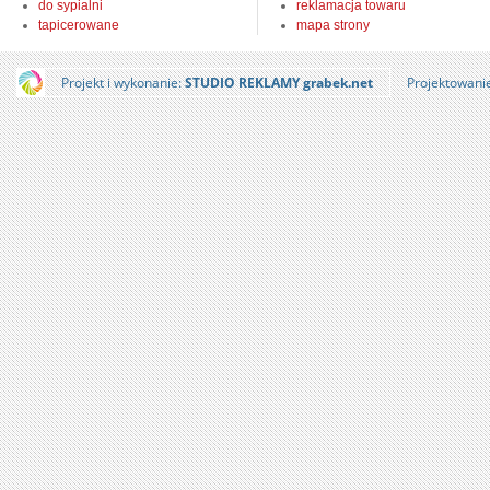
do sypialni
reklamacja towaru
tapicerowane
mapa strony
Projekt i wykonanie:
STUDIO REKLAMY grabek.net
Projektowani