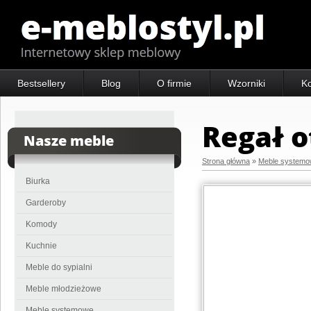
Bestsellery
Blog
O firmie
Wzorniki
Ko
Regał o
Nasze meble
Strona główna
»
Meble system
Biurka
Garderoby
Komody
Kuchnie
Meble do sypialni
Meble młodzieżowe
Meble systemowe