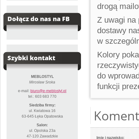
drogą mail
Dołącz do nas na FB
Z uwagi na 
dostawy na
w szczególn
Kolory poka
Szybki kontakt
rzeczywisty
do wprowad
MEBLOSTYL
Mirosław Sroka
funkcji pr
e-mail:
biuro@e-meblostyl.pl
tel.: 603 683 770
Siedziba firmy:
Koment
ul. Kwiatowa 16
63-645 Łęka Opatowska
Salon:
ul. Opolska 23a
47-120 Zawadzkie
Imię i nazwisko: