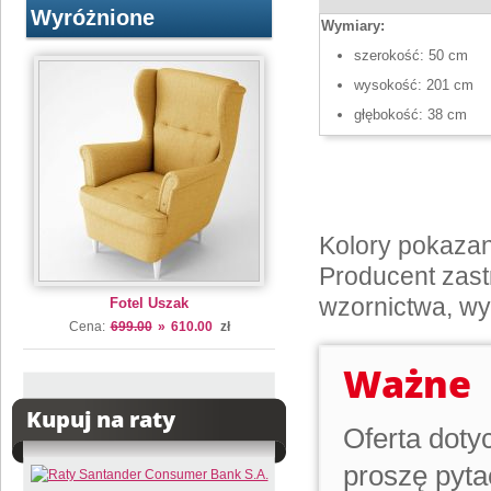
Wyróżnione
Wymiary:
szerokość: 50 cm
wysokość: 201 cm
głębokość: 38 cm
Kolory pokazan
Producent zast
wzornictwa, wy
Fotel Uszak
Cena:
699.00
»
610.00
zł
Ważne
Kupuj na raty
Oferta doty
proszę pyta